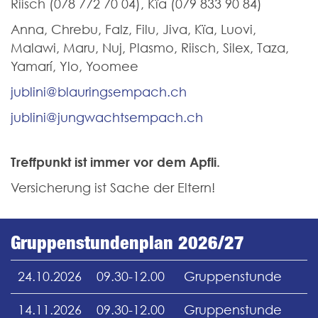
Riisch (078 772 70 04), Kïa (079 833 90 84)
Anna, Chrebu, Falz, Filu, Jiva, Kïa, Luovi,
Malawi, Maru, Nuj, Plasmo, Riisch, Silex, Taza,
Yamarí, Ylo, Yoomee
jublini@blauringsempach.ch
jublini@jungwachtsempach.ch
Treffpunkt ist immer vor dem Apfli.
Versicherung ist Sache der Eltern!
Gruppenstundenplan 2026/27
24.10.2026
09.30-12.00
Gruppenstunde
14.11.2026
09.30-12.00
Gruppenstunde